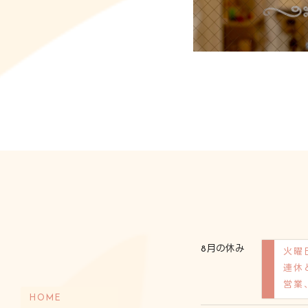
8月の休み
火曜
連休
営業
HOME