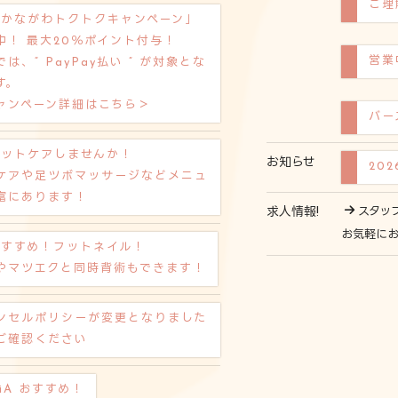
ご理
「かながわトクトクキャンペーン」
中！ 最大20％ポイント付与！
営業
は、“ PayPay払い ” が対象とな
す。
ャンペーン詳細はこちら＞
バー
フットケアしませんか！
お知らせ
20
ケアや足ツボマッサージなどメニュ
富にあります！
求人情報!
スタッ
お気軽に
おすすめ！フットネイル！
やマツエクと同時背術もできます！
ンセルポリシーが変更となりました
ご確認ください
iA おすすめ！